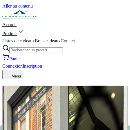
Aller au contenu
Accueil
Produits
Listes de cadeaux
Bons cadeaux
Contact
Panier
Connexion
Inscription
Menu
La Marionnette - Puériculture,
Vêtements, Jeux, Listes de
naissance