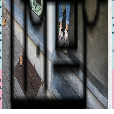
de votre vie.
Afin de préparer la venue de ce petit être, nous prenons le
temps de discuter, de comparer et de vous conseiller. Nous
mettons tout en oeuvre pour réaliser ensemble une liste de
naissance qui vous ressemble !
Le but ? Être équipé de l'essentiel pour accueillir votre enfant
le plus sereinement avec des articles de qualité.
Livraison offerte à partir de 75€ d’achat (uniquement valable pour la
Belgique)
Retrait gratuit en magasin sous 2 à 4 jours