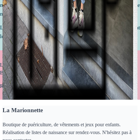
mettons tout en oeuvre pour réaliser ensemble une liste de
naissance qui vous ressemble !
Le but ? Être équipé de l'essentiel pour accueillir votre enfant
le plus sereinement avec des articles de qualité.
Livraison offerte à partir de 75€ d’achat (uniquement valable pour la
Belgique)
Retrait gratuit en magasin sous 2 à 4 jours
La Marionnette
Boutique de puériculture, de vêtements et jeux pour enfants.
Réalisation de listes de naissance sur rendez-vous. N'hésitez pas à