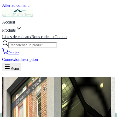
Aller au contenu
Accueil
Produits
Listes de cadeaux
Bons cadeaux
Contact
Panier
Connexion
Inscription
Menu
La Marionnette - Puériculture,
Vêtements, Jeux, Listes de
naissance