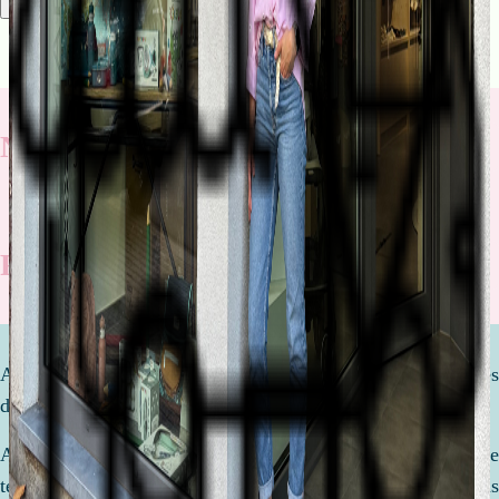
Rechercher
Nos nouveautés
Rentrée scolaire
Attendre un enfant est l'une des étapes les plus importantes
de votre vie.
Afin de préparer la venue de ce petit être, nous prenons le
temps de discuter, de comparer et de vous conseiller. Nous