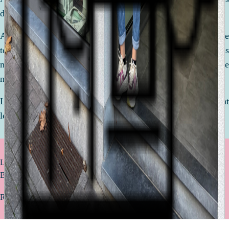
de votre vie.
Afin de préparer la venue de ce petit être, nous prenons le
temps de discuter, de comparer et de vous conseiller. Nous
mettons tout en oeuvre pour réaliser ensemble une liste de
naissance qui vous ressemble !
Le but ? Être équipé de l'essentiel pour accueillir votre enfant
le plus sereinement avec des articles de qualité.
Livraison offerte à partir de 75€ d’achat (uniquement valable pour la
Belgique)
Retrait gratuit en magasin sous 2 à 4 jours