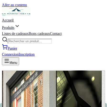
Aller au contenu
Accueil
Produits
Listes de cadeaux
Bons cadeaux
Contact
Panier
Connexion
Inscription
Menu
La Marionnette - Puériculture,
Vêtements, Jeux, Listes de
naissance