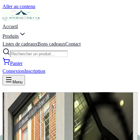
Aller au contenu
Accueil
Produits
Listes de cadeaux
Bons cadeaux
Contact
Panier
Connexion
Inscription
Menu
La Marionnette - Puériculture,
Vêtements, Jeux, Listes de
naissance