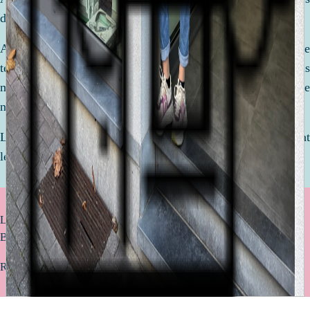
de votre vie.
Afin de préparer la venue de ce petit être, nous prenons le
temps de discuter, de comparer et de vous conseiller. Nous
mettons tout en oeuvre pour réaliser ensemble une liste de
naissance qui vous ressemble !
Le but ? Être équipé de l'essentiel pour accueillir votre enfant
le plus sereinement avec des articles de qualité.
Livraison offerte à partir de 75€ d’achat (uniquement valable pour la
Belgique)
Retrait gratuit en magasin sous 2 à 4 jours