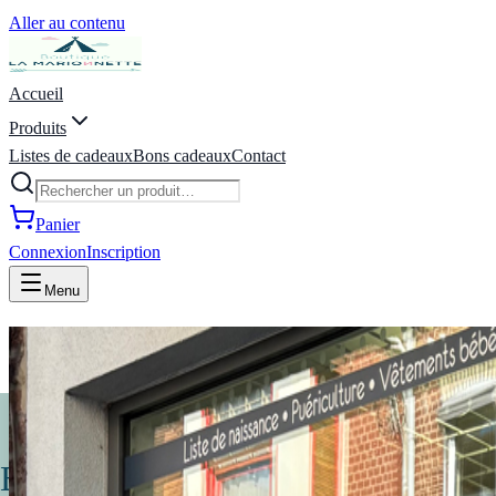
Aller au contenu
Accueil
Produits
Listes de cadeaux
Bons cadeaux
Contact
Panier
Connexion
Inscription
Menu
La Marionnette - Puériculture, 
Bienvenue à la Marionnette !