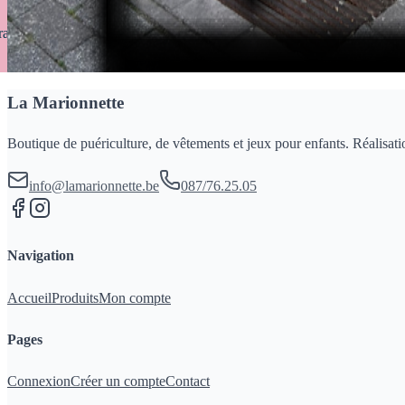
rait gratuit en magasin sous 2 à 4 jours
La Marionnette
Boutique de puériculture, de vêtements et jeux pour enfants. Réalisati
info@lamarionnette.be
087/76.25.05
Navigation
Accueil
Produits
Mon compte
Pages
Connexion
Créer un compte
Contact