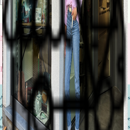
Rechercher
Nos nouveautés
Rentrée scolaire
Attendre un enfant est l'une des étapes les plus importantes
de votre vie.
Afin de préparer la venue de ce petit être, nous prenons le
temps de discuter, de comparer et de vous conseiller. Nous