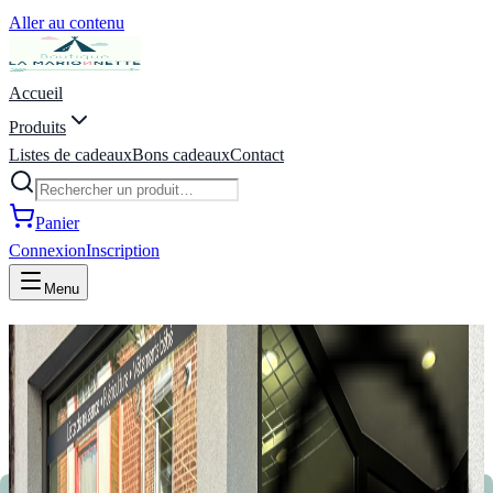
Aller au contenu
Accueil
Produits
Listes de cadeaux
Bons cadeaux
Contact
Panier
Connexion
Inscription
Menu
La Marionnette - Puériculture,
Vêtements, Jeux, Listes de
naissance