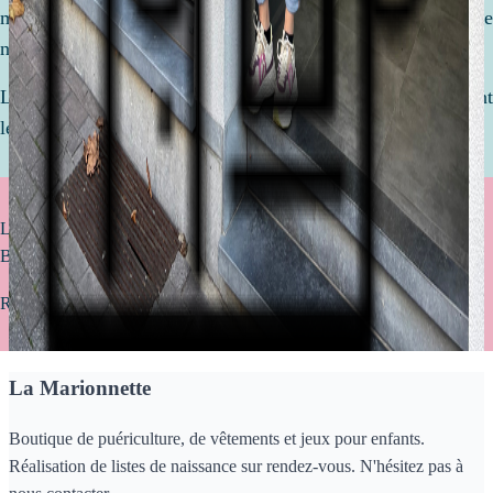
mettons tout en oeuvre pour réaliser ensemble une liste de
naissance qui vous ressemble !
Le but ? Être équipé de l'essentiel pour accueillir votre enfant
le plus sereinement avec des articles de qualité.
Livraison offerte à partir de 75€ d’achat (uniquement valable pour la
Belgique)
Retrait gratuit en magasin sous 2 à 4 jours
La Marionnette
Boutique de puériculture, de vêtements et jeux pour enfants.
Réalisation de listes de naissance sur rendez-vous. N'hésitez pas à