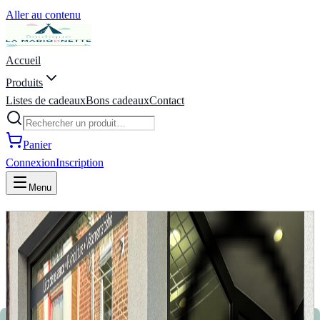
Aller au contenu
Accueil
Produits
Listes de cadeaux
Bons cadeaux
Contact
Panier
Connexion
Inscription
Menu
La Marionnette - Puériculture,
Vêtements, Jeux, Listes de
naissance