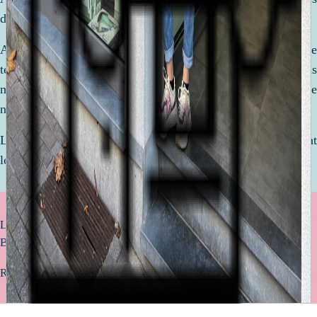
de votre vie.
Afin de préparer la venue de ce petit être, nous prenons le
temps de discuter, de comparer et de vous conseiller. Nous
mettons tout en oeuvre pour réaliser ensemble une liste de
naissance qui vous ressemble !
Le but ? Être équipé de l'essentiel pour accueillir votre enfant
le plus sereinement avec des articles de qualité.
Livraison offerte à partir de 75€ d’achat (uniquement valable pour la
Belgique)
Retrait gratuit en magasin sous 2 à 4 jours