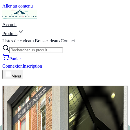
Aller au contenu
Accueil
Produits
Listes de cadeaux
Bons cadeaux
Contact
Panier
Connexion
Inscription
Menu
La Marionnette - Puériculture,
Vêtements, Jeux, Listes de
naissance