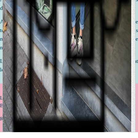
de votre vie.
Afin de préparer la venue de ce petit être, nous prenons le
temps de discuter, de comparer et de vous conseiller. Nous
mettons tout en oeuvre pour réaliser ensemble une liste de
naissance qui vous ressemble !
Le but ? Être équipé de l'essentiel pour accueillir votre enfant
le plus sereinement avec des articles de qualité.
Livraison offerte à partir de 75€ d’achat (uniquement valable pour la
Belgique)
Retrait gratuit en magasin sous 2 à 4 jours