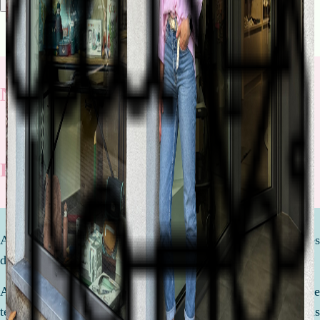
Rechercher
Nos nouveautés
Rentrée scolaire
Attendre un enfant est l'une des étapes les plus importantes
de votre vie.
Afin de préparer la venue de ce petit être, nous prenons le
temps de discuter, de comparer et de vous conseiller. Nous