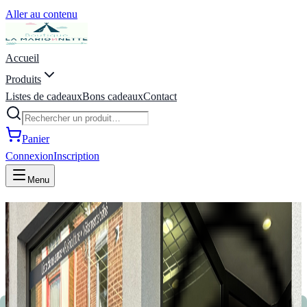
Aller au contenu
Accueil
Produits
Listes de cadeaux
Bons cadeaux
Contact
Panier
Connexion
Inscription
Menu
La Marionnette - Puériculture,
Vêtements, Jeux, Listes de
naissance