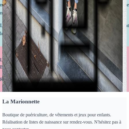
mettons tout en oeuvre pour réaliser ensemble une liste de
naissance qui vous ressemble !
Le but ? Être équipé de l'essentiel pour accueillir votre enfant
le plus sereinement avec des articles de qualité.
Livraison offerte à partir de 75€ d’achat (uniquement valable pour la
Belgique)
Retrait gratuit en magasin sous 2 à 4 jours
La Marionnette
Boutique de puériculture, de vêtements et jeux pour enfants.
Réalisation de listes de naissance sur rendez-vous. N'hésitez pas à