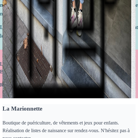
mettons tout en oeuvre pour réaliser ensemble une liste de
naissance qui vous ressemble !
Le but ? Être équipé de l'essentiel pour accueillir votre enfant
le plus sereinement avec des articles de qualité.
Livraison offerte à partir de 75€ d’achat (uniquement valable pour la
Belgique)
Retrait gratuit en magasin sous 2 à 4 jours
La Marionnette
Boutique de puériculture, de vêtements et jeux pour enfants.
Réalisation de listes de naissance sur rendez-vous. N'hésitez pas à