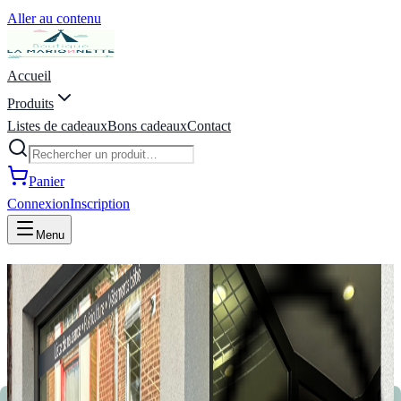
Aller au contenu
Accueil
Produits
Listes de cadeaux
Bons cadeaux
Contact
Panier
Connexion
Inscription
Menu
La Marionnette - Puériculture,
Vêtements, Jeux, Listes de
naissance