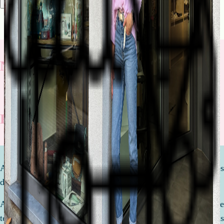
Rechercher
Nos nouveautés
Rentrée scolaire
Attendre un enfant est l'une des étapes les plus importantes
de votre vie.
Afin de préparer la venue de ce petit être, nous prenons le
temps de discuter, de comparer et de vous conseiller. Nous