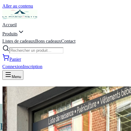
Aller au contenu
Accueil
Produits
Listes de cadeaux
Bons cadeaux
Contact
Panier
Connexion
Inscription
Menu
La Marionnette - Puériculture, 
Bienvenue à la Marionnette !